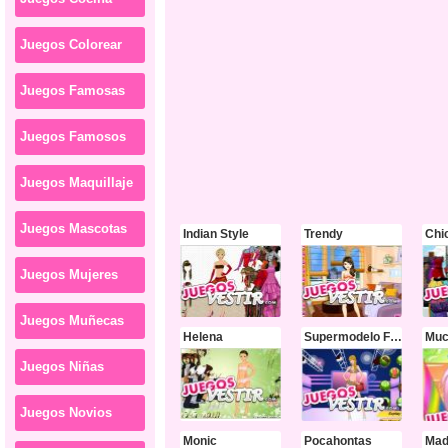
Juegos Colorear
Juegos Famosas
Juegos Famosos
Juegos Maquillaje
Juegos Mascotas
Indian Style
Trendy
Juegos Mujeres
Juegos Muñecas
Helena
Supermodelo Fashion
Juegos Niñas
Juegos Novios
Monic
Pocahontas