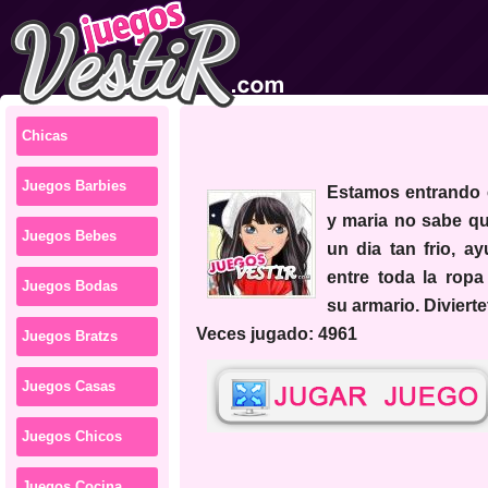
Chicas
Juegos Barbies
Estamos entrando en el invierno
y maria no sabe q
Juegos Bebes
un dia tan frio, ay
entre toda la ropa
Juegos Bodas
su armario. Diviertet
Veces jugado: 4961
Juegos Bratzs
Juegos Casas
Juegos Chicos
Juegos Cocina