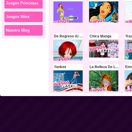
Juegos Princesas
Juegos Winx
Nuestro Blog
De Regreso Al Colegio
Chica Manga
Trad
Yankee
La Belleza De La Cascada