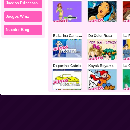
Juegos Princesas
Juegos Winx
Nuestro Blog
Bailarina Cantarina
De Color Rosa
La 
Deportivo Cabrio
Kayak Boyama