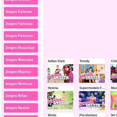
Juegos Colorear
Juegos Famosas
Juegos Famosos
Juegos Maquillaje
Juegos Mascotas
Indian Style
Trendy
Juegos Mujeres
Juegos Muñecas
Helena
Supermodelo Fashion
Juegos Niñas
Juegos Novios
Monic
Pocahontas