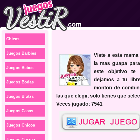
Chicas
Juegos Barbies
viste a esta mama para que sea
la mas guapa para
Juegos Bebes
este objetivo te
dejamos a tu libr
Juegos Bodas
monton de combina
las que elegir, solo tienes que sele
Juegos Bratzs
Veces jugado: 7541
Juegos Casas
Juegos Chicos
Juegos Cocina