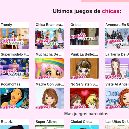
Ultimos juegos de
chicas
:
Trendy
Chica Enamoradiza
Grises
Aventura En S
Supermodelo Fashion
Muchacha De Caramelo
Punk La Belleza De La Moda
Pocahontas
Madre Con Suerte
No Se Visten Solas
Viste Al Angel
Mas juegos parecidos:
Beatriz
Super Aliens
Ciudad Chica