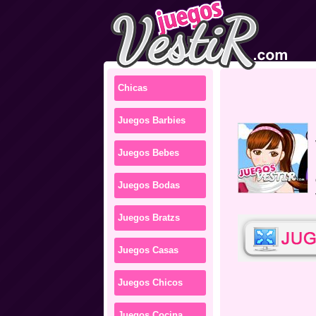
Chicas
Juegos Barbies
es
Juegos Bebes
Juegos Bodas
Juegos Bratzs
Juegos Casas
Juegos Chicos
Juegos Cocina