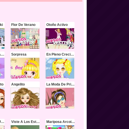
ki
Flor De Verano
Otoño Activo
La Tierra Del Arco Iris
Sorpresa
En Pleno Crecimiento
ito
Angelito
La Moda De Primavera
Las Uñas De Una Diva
Viste A Los Estudiantes
Mariposa Arcoiris