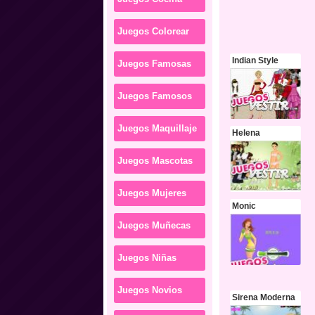
Juegos Colorear
Indian Style
Juegos Famosas
Juegos Famosos
Juegos Maquillaje
Helena
Juegos Mascotas
Juegos Mujeres
Monic
Juegos Muñecas
Juegos Niñas
Juegos Novios
Sirena Moderna