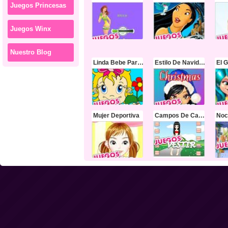
Juegos Princesas
Juegos Winx
Nuestro Blog
Linda Bebe Para Colorear
Estilo De Navidad Bratz
Mujer Deportiva
Campos De Castilla
Noc