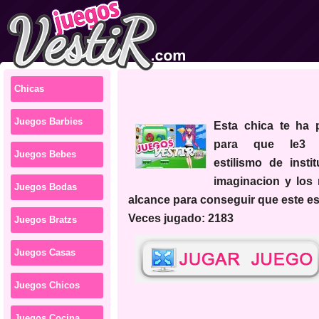
Chicas
Juegos Barbies
esta chica te ha pedido ayuda
para que le3 
Juegos Bebes
estilismo de instit
imaginacion y los 
Juegos Bodas
alcance para conseguir que este e
Veces jugado: 2183
Juegos Bratzs
Juegos Casas
Juegos Chicos
Juegos Cocina