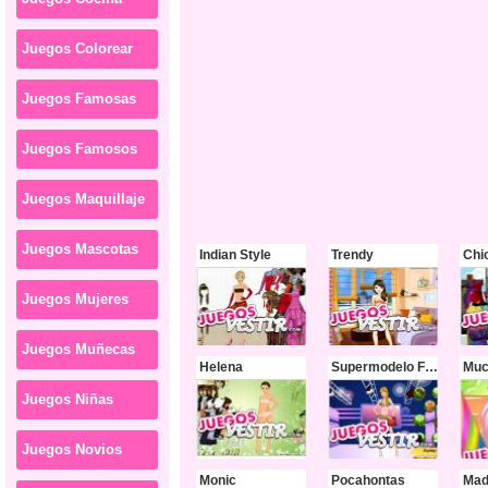
Juegos Colorear
Juegos Famosas
Juegos Famosos
Juegos Maquillaje
Juegos Mascotas
Indian Style
Trendy
Juegos Mujeres
Juegos Muñecas
Helena
Supermodelo Fashion
Juegos Niñas
Juegos Novios
Monic
Pocahontas