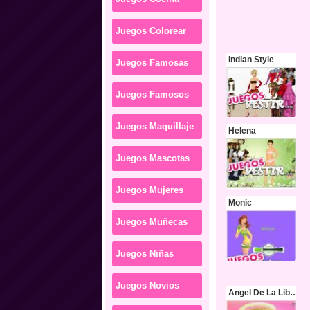
Juegos Colorear
Indian Style
Juegos Famosas
Juegos Famosos
Juegos Maquillaje
Helena
Juegos Mascotas
Juegos Mujeres
Monic
Juegos Muñecas
Juegos Niñas
Juegos Novios
Angel De La Libertad