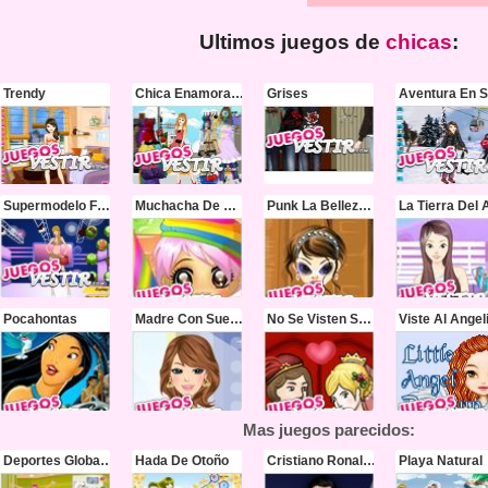
Ultimos juegos de
chicas
:
Trendy
Chica Enamoradiza
Grises
Aventura En S
Supermodelo Fashion
Muchacha De Caramelo
Punk La Belleza De La Moda
Pocahontas
Madre Con Suerte
No Se Visten Solas
Viste Al Angel
Mas juegos parecidos:
Deportes Globales
Hada De Otoño
Cristiano Ronaldo
Playa Natural