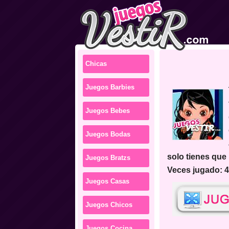
Chicas
Juegos Barbies
tie
Juegos Bebes
Juegos Bodas
solo tienes que 
Juegos Bratzs
Veces jugado: 
Juegos Casas
Juegos Chicos
Juegos Cocina