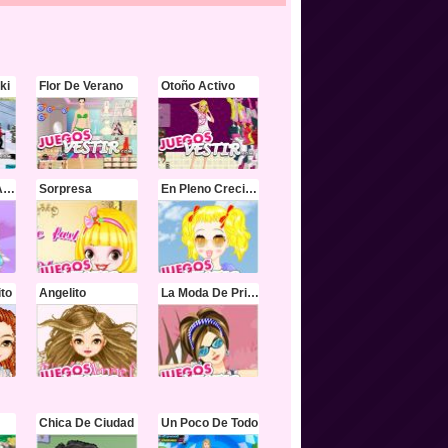
ki
Flor De Verano
Otoño Activo
La Tierra Del Arco Iris
Sorpresa
En Pleno Crecimiento
ito
Angelito
La Moda De Primavera
Chica De Ciudad
Un Poco De Todo