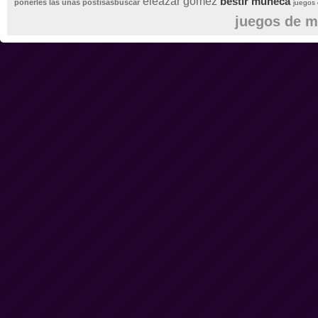
eleazar gomez
bestir muñeca
ponerles las uñas postisasbuscar
juegos
juegos de m