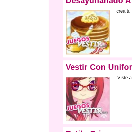
Desayunanado A
crea tu
Vestir Con Unifo
Viste 