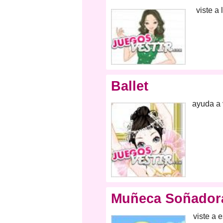
viste a
Ballet
ayuda a 
Muñeca Soñador
viste a