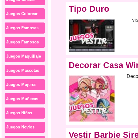
Tipo Duro
Juegos Colorear
vi
Juegos Famosas
Juegos Famosos
Juegos Maquillaje
Decorar Casa Wi
Juegos Mascotas
Decor
Juegos Mujeres
Juegos Muñecas
Juegos Niñas
Juegos Novios
Vestir Barbie Sir