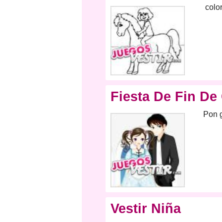
colo
Fiesta De Fin De
Pon g
Vestir Niña