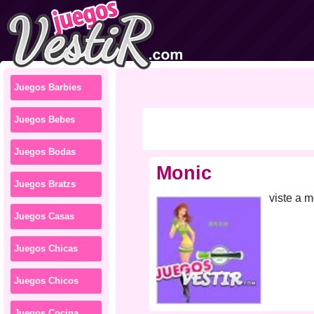
Juegos Barbies
Juegos Bebes
Juegos Bodas
Monic
Juegos Bratzs
viste a 
Juegos Casas
Juegos Chicas
Juegos Chicos
Juegos Cocina