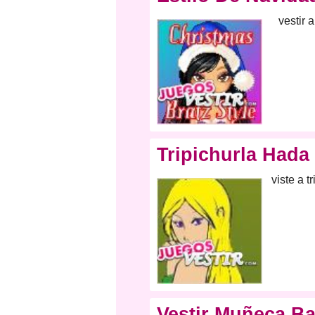
vestir 
Tripichurla Hada
viste a 
Vestir Muñeca Ba