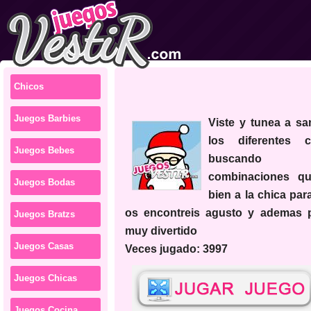
Chicos
Juegos Barbies
viste y tunea a santa claus con
los diferentes 
Juegos Bebes
buscando
combinaciones q
Juegos Bodas
bien a la chica par
os encontreis agusto y ademas 
Juegos Bratzs
muy divertido
Juegos Casas
Veces jugado: 3997
Juegos Chicas
Juegos Cocina