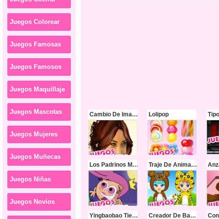
Juegos Colorear
Juegos Famosas
Juegos Famosos
Juegos Maquillaje
Juegos Mascotas
Cambio De Imagen Muchacha Adolescente
Lolipop
Tip
Juegos Mujeres
Juegos Muñecas
Los Padrinos Magicos
Traje De Animal Lindo
Juegos Niñas
Juegos Novios
Yingbaobao Tienda De Golosinas 2
Creador De Barcos Piratas