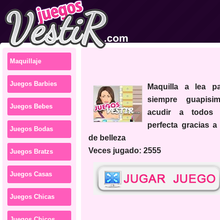
Maquillaje
Juegos Barbies
maquilla a lea para que este
siempre guapis
Juegos Bebes
acudir a todos 
perfecta gracias a
Juegos Bodas
de belleza
Veces jugado: 2555
Juegos Bratzs
Juegos Casas
Juegos Chicas
Juegos Chicos