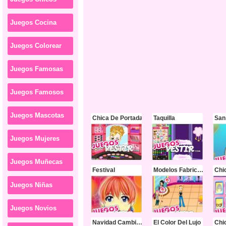
Juegos Cocina
Juegos Colorear
Juegos Famosas
Juegos Famosos
Juegos Mascotas
Chica De Portada
Taquilla
San
Juegos Mujeres
Juegos Muñecas
Festival
Modelos Fabrica De Sueños
Chi
Juegos Niñas
Juegos Novios
Navidad Cambio De Imagen
El Color Del Lujo