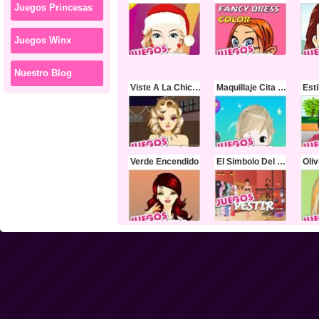
Juegos Princesas
Juegos Winx
Nuestro Blog
Viste A La Chica Para El Baile
Maquillaje Cita A Ciegas
Est
Verde Encendido
El Simbolo Del Japon
Oliv