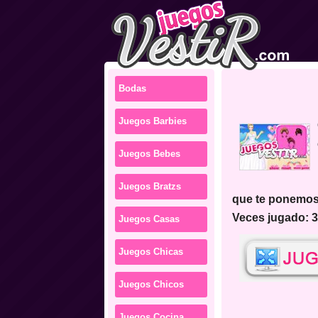
Bodas
Juegos Barbies
cr
Juegos Bebes
Juegos Bratzs
que te ponemos
Veces jugado: 
Juegos Casas
Juegos Chicas
Juegos Chicos
Juegos Cocina