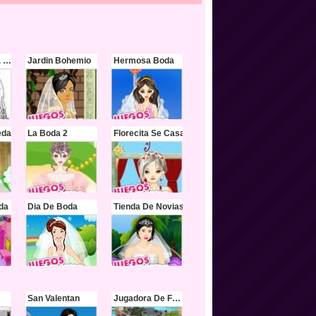
Colorea A Una Pareja De Novios En Su Boda
Jardin Bohemio
Hermosa Boda
eda
La Boda 2
Florecita Se Casa
da
Dia De Boda
Tienda De Novias
San Valentan
Jugadora De Futbol