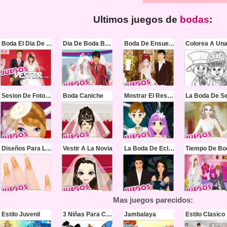
Ultimos juegos de
bodas
:
Boda El Dia De San Valentin
Dia De Boda Barbies
Boda De Ensueño
Sesion De Fotos De Boda
Boda Caniche
Mostrar El Resultado De Mi Boda
La Boda De S
Diseños Para La Boda
Vestir A La Novia
La Boda De Eclipse
Tiempo De Bo
Mas juegos parecidos:
Estilo Juvenil
3 Niñas Para Colorear
Jambalaya
Estilo Clasico