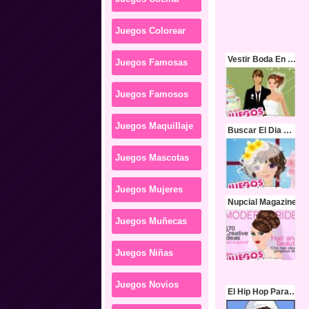
Juegos Colorear
Vestir Boda En Disneyland
Juegos Famosas
Juegos Famosos
Juegos Maquillaje
Buscar El Dia De La Boda
Juegos Mascotas
Juegos Mujeres
Nupcial Magazine
Juegos Muñecas
Juegos Niñas
Juegos Novios
El Hip Hop Para Vestir