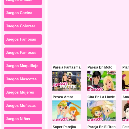
Juegos Cocina
Juegos Colorear
Juegos Famosas
Juegos Famosos
Juegos Maquillaje
Pareja Fantasma
Pareja En Moto
Juegos Mascotas
Juegos Mujeres
Pesca Amor
Cita En La Lluvie
Ama
Juegos Muñecas
Juegos Niñas
Super Parejita
Pareja En El Tren