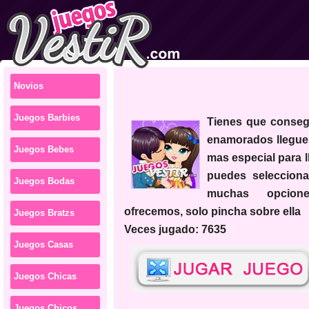
Novios
Juegos Barbies
tienes que conseguir que estos
enamorados llegue
Juegos Bebes
mas especial para l
puedes selecciona
Juegos Bodas
muchas opcio
ofrecemos, solo pincha sobre ella
Juegos Bratzs
Veces jugado: 7635
Juegos Casas
Juegos Chicas
Juegos Chicos