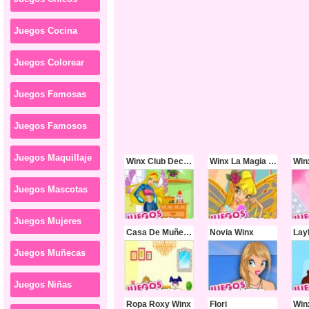
Juegos Cocina
Juegos Colorear
Juegos Famosas
Juegos Famosos
Juegos Maquillaje
Winx Club Decora La Habitacian
Winx La Magia De La Moda
Win
Juegos Mascotas
Juegos Mujeres
Casa De Muñecas Miniwinx
Novia Winx
Lay
Juegos Muñecas
Juegos Niñas
Ropa Roxy Winx
Flori
Win