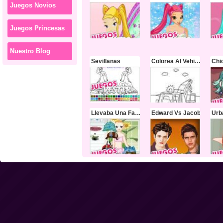
Juegos Novios
Juegos Princesas
Nuestro Blog
Sevillanas
Colorea Al Vehiculo De Emergencia
Llevaba Una Falda
Edward Vs Jacob
Urb